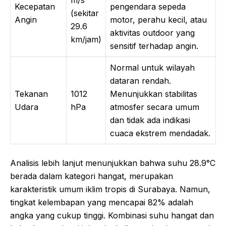
Kecepatan
pengendara sepeda
(sekitar
Angin
motor, perahu kecil, atau
29.6
aktivitas outdoor yang
km/jam)
sensitif terhadap angin.
Normal untuk wilayah
dataran rendah.
Tekanan
1012
Menunjukkan stabilitas
Udara
hPa
atmosfer secara umum
dan tidak ada indikasi
cuaca ekstrem mendadak.
Analisis lebih lanjut menunjukkan bahwa suhu 28.9°C
berada dalam kategori hangat, merupakan
karakteristik umum iklim tropis di Surabaya. Namun,
tingkat kelembapan yang mencapai 82% adalah
angka yang cukup tinggi. Kombinasi suhu hangat dan