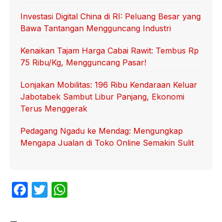
Investasi Digital China di RI: Peluang Besar yang
Bawa Tantangan Mengguncang Industri
Kenaikan Tajam Harga Cabai Rawit: Tembus Rp
75 Ribu/Kg, Mengguncang Pasar!
Lonjakan Mobilitas: 196 Ribu Kendaraan Keluar
Jabotabek Sambut Libur Panjang, Ekonomi
Terus Menggerak
Pedagang Ngadu ke Mendag: Mengungkap
Mengapa Jualan di Toko Online Semakin Sulit
F
T
W
a
w
h
c
itt
at