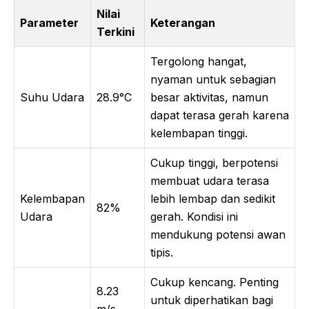
Nilai
Parameter
Keterangan
Terkini
Tergolong hangat,
nyaman untuk sebagian
Suhu Udara
28.9°C
besar aktivitas, namun
dapat terasa gerah karena
kelembapan tinggi.
Cukup tinggi, berpotensi
membuat udara terasa
Kelembapan
lebih lembap dan sedikit
82%
Udara
gerah. Kondisi ini
mendukung potensi awan
tipis.
Cukup kencang. Penting
8.23
untuk diperhatikan bagi
m/s