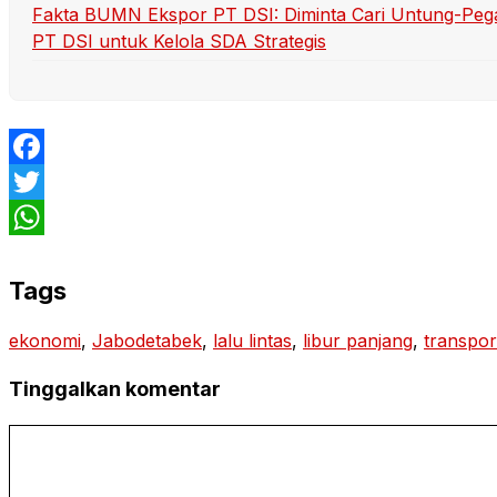
Fakta BUMN Ekspor PT DSI: Diminta Cari Untung-Peg
PT DSI untuk Kelola SDA Strategis
Facebook
Twitter
WhatsApp
Tags
ekonomi
, 
Jabodetabek
, 
lalu lintas
, 
libur panjang
, 
transpor
Tinggalkan komentar
Komentar