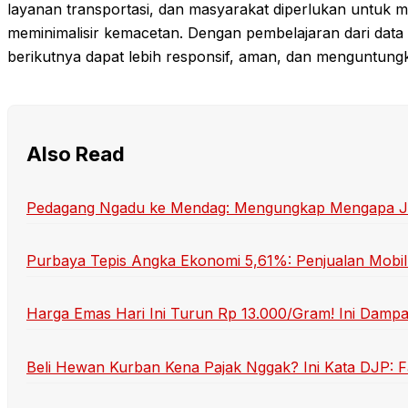
layanan transportasi, dan masyarakat diperlukan untuk
meminimalisir kemacetan. Dengan pembelajaran dari data 
berikutnya dapat lebih responsif, aman, dan menguntung
Also Read
Pedagang Ngadu ke Mendag: Mengungkap Mengapa Jual
Purbaya Tepis Angka Ekonomi 5,61%: Penjualan Mobil 
Harga Emas Hari Ini Turun Rp 13.000/Gram! Ini Damp
Beli Hewan Kurban Kena Pajak Nggak? Ini Kata DJP: F