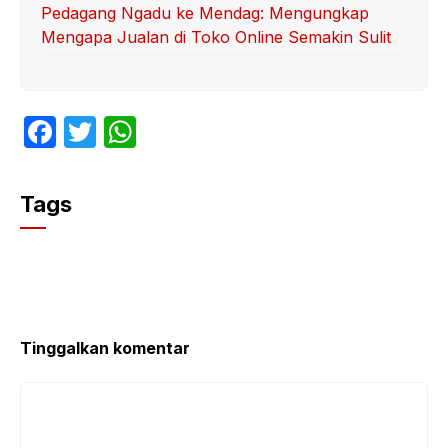
Pedagang Ngadu ke Mendag: Mengungkap
Mengapa Jualan di Toko Online Semakin Sulit
F
T
W
a
w
h
c
itt
at
Tags
e
er
s
b
A
o
p
o
p
k
Tinggalkan komentar
Komentar