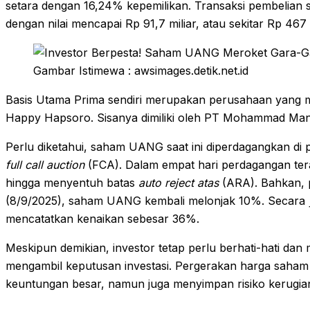
setara dengan 16,24% kepemilikan. Transaksi pembelian sa
dengan nilai mencapai Rp 91,7 miliar, atau sekitar Rp 46
Gambar Istimewa : awsimages.detik.net.id
Basis Utama Prima sendiri merupakan perusahaan yang m
Happy Hapsoro. Sisanya dimiliki oleh PT Mohammad Mangk
Perlu diketahui, saham UANG saat ini diperdagangkan 
full call auction
(FCA). Dalam empat hari perdagangan tera
hingga menyentuh batas
auto reject atas
(ARA). Bahkan, p
(8/9/2025), saham UANG kembali melonjak 10%. Secara
mencatatkan kenaikan sebesar 36%.
Meskipun demikian, investor tetap perlu berhati-hati da
mengambil keputusan investasi. Pergerakan harga saham 
keuntungan besar, namun juga menyimpan risiko kerugian 