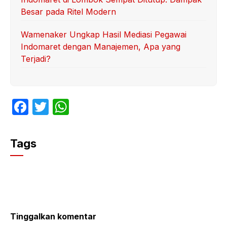
Besar pada Ritel Modern
Wamenaker Ungkap Hasil Mediasi Pegawai
Indomaret dengan Manajemen, Apa yang
Terjadi?
F
T
W
a
w
h
c
itt
at
Tags
e
er
s
b
A
o
p
o
p
k
Tinggalkan komentar