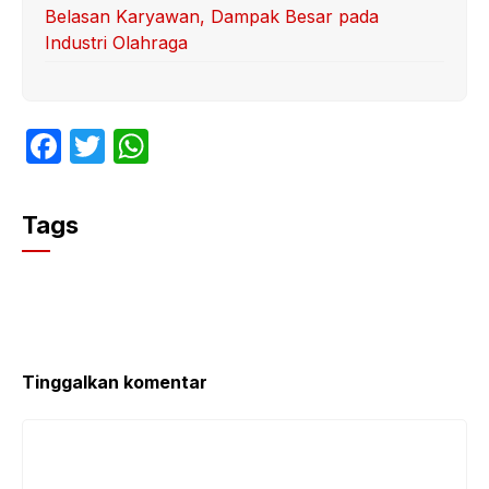
Belasan Karyawan, Dampak Besar pada
Industri Olahraga
F
T
W
a
w
h
c
itt
at
Tags
e
er
s
b
A
o
p
o
p
k
Tinggalkan komentar
Komentar