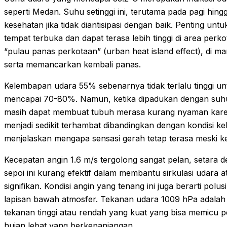
seperti Medan. Suhu setinggi ini, terutama pada pagi hing
kesehatan jika tidak diantisipasi dengan baik. Penting unt
tempat terbuka dan dapat terasa lebih tinggi di area per
“pulau panas perkotaan” (urban heat island effect), di
serta memancarkan kembali panas.
Kelembapan udara 55% sebenarnya tidak terlalu tinggi unt
mencapai 70-80%. Namun, ketika dipadukan dengan suhu 
masih dapat membuat tubuh merasa kurang nyaman karena
menjadi sedikit terhambat dibandingkan dengan kondisi ke
menjelaskan mengapa sensasi gerah tetap terasa meski k
Kecepatan angin 1.6 m/s tergolong sangat pelan, setara d
sepoi ini kurang efektif dalam membantu sirkulasi udara 
signifikan. Kondisi angin yang tenang ini juga berarti polu
lapisan bawah atmosfer. Tekanan udara 1009 hPa adalah
tekanan tinggi atau rendah yang kuat yang bisa memicu p
hujan lebat yang berkepanjangan.