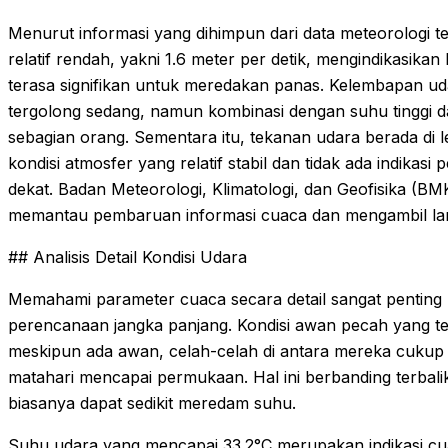
Menurut informasi yang dihimpun dari data meteorologi te
relatif rendah, yakni 1.6 meter per detik, mengindikasika
terasa signifikan untuk meredakan panas. Kelembapan u
tergolong sedang, namun kombinasi dengan suhu tinggi d
sebagian orang. Sementara itu, tekanan udara berada di 
kondisi atmosfer yang relatif stabil dan tidak ada indika
dekat. Badan Meteorologi, Klimatologi, dan Geofisika (
memantau pembaruan informasi cuaca dan mengambil lang
## Analisis Detail Kondisi Udara
Memahami parameter cuaca secara detail sangat penting u
perencanaan jangka panjang. Kondisi awan pecah yang terl
meskipun ada awan, celah-celah di antara mereka cukup
matahari mencapai permukaan. Hal ini berbanding terbal
biasanya dapat sedikit meredam suhu.
Suhu udara yang mencapai 33.2°C merupakan indikasi cu