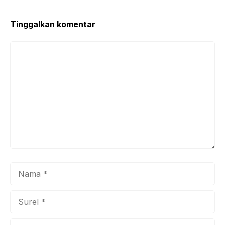
o
p
k
Tinggalkan komentar
Komentar
Nama
Surel
Situs