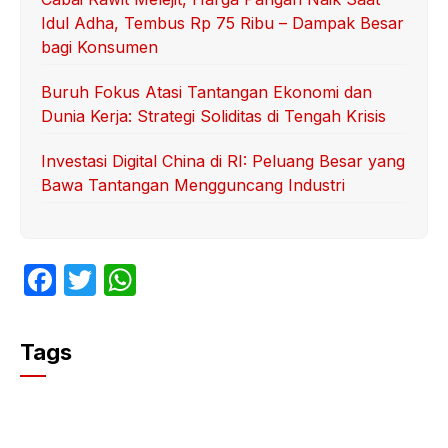
Idul Adha, Tembus Rp 75 Ribu – Dampak Besar
bagi Konsumen
Buruh Fokus Atasi Tantangan Ekonomi dan
Dunia Kerja: Strategi Soliditas di Tengah Krisis
Investasi Digital China di RI: Peluang Besar yang
Bawa Tantangan Mengguncang Industri
F
T
W
a
w
h
c
itt
at
Tags
e
er
s
b
A
o
p