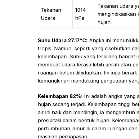
Tekanan udara ya
Tekanan
1014
mengindikasikan 
Udara
hPa
hujan.
Suhu Udara 27.17°C:
Angka ini menunjukka
tropis. Namun, seperti yang disebutkan da
kelembapan. Suhu yang terbilang hangat in
membuat udara terasa lebih gerah atau pe
ruangan belum dihidupkan. Ini juga berarti
kemungkinan mendukung penguapan yang ti
Kelembapan 82%:
Ini adalah angka yang 
hujan sedang terjadi. Kelembapan tinggi b
air ini naik dan mendingin, ia mengembu
presipitasi dalam bentuk hujan. Kelembapan 
pertumbuhan jamur di dalam ruangan dan 
masalah pernapasan.