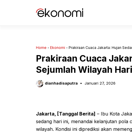
Langsung
ke
isi
Home
-
Ekonomi
-
Prakiraan Cuaca Jakarta: Hujan Seda
Prakiraan Cuaca Jaka
Sejumlah Wilayah Hari 
dianhadisaputra
Januari 27, 2026
Jakarta, [Tanggal Berita]
– Ibu Kota Jaka
sedang hari ini, menandai kelanjutan pola
wilayah. Kondisi ini diprediksi akan memeng