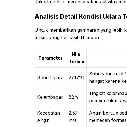
Jakarta untuk merencanakan aktivitas mer
Analisis Detail Kondisi Udara T
Untuk memberikan gambaran yang lebih ko
terkini yang berhasil dihimpun:
Nilai
Parameter
Terkini
Suhu yang relatif
Suhu Udara
27.17°C
hangat karena ke
Tingkat kelembapa
Kelembapan
82%
pembentukan awa
Kecepatan
2.57
Angin bertiup sed
Angin
m/s
memecah formasi