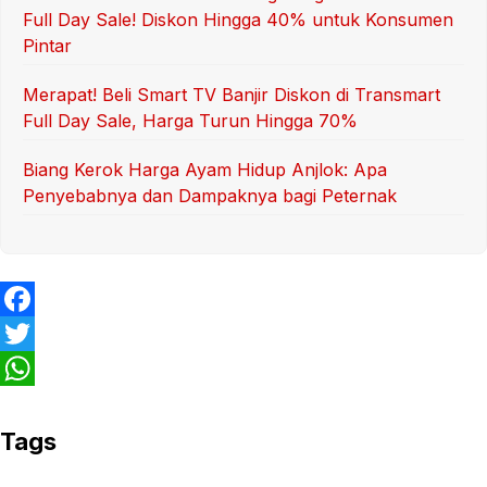
Full Day Sale! Diskon Hingga 40% untuk Konsumen
Pintar
Merapat! Beli Smart TV Banjir Diskon di Transmart
Full Day Sale, Harga Turun Hingga 70%
Biang Kerok Harga Ayam Hidup Anjlok: Apa
Penyebabnya dan Dampaknya bagi Peternak
F
a
T
c
w
W
e
i
h
Tags
b
t
a