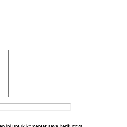
Situs
web
n ini untuk komentar saya berikutnya.