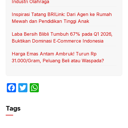
Industri Olahraga
Inspirasi Tatang BRILink: Dari Agen ke Rumah
Mewah dan Pendidikan Tinggi Anak
Laba Bersih Blibli Tumbuh 67% pada Q1 2026,
Buktikan Dominasi E‑Commerce Indonesia
Harga Emas Antam Ambruk! Turun Rp
31.000/Gram, Peluang Beli atau Waspada?
F
T
W
a
w
h
c
itt
at
Tags
e
er
s
b
A