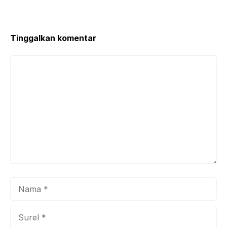
o
p
o
p
k
Tinggalkan komentar
Komentar
Nama
Surel