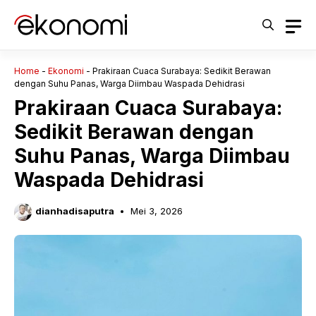
Langsung
ke
isi
Home
-
Ekonomi
-
Prakiraan Cuaca Surabaya: Sedikit Berawan
dengan Suhu Panas, Warga Diimbau Waspada Dehidrasi
Prakiraan Cuaca Surabaya:
Sedikit Berawan dengan
Suhu Panas, Warga Diimbau
Waspada Dehidrasi
dianhadisaputra
Mei 3, 2026