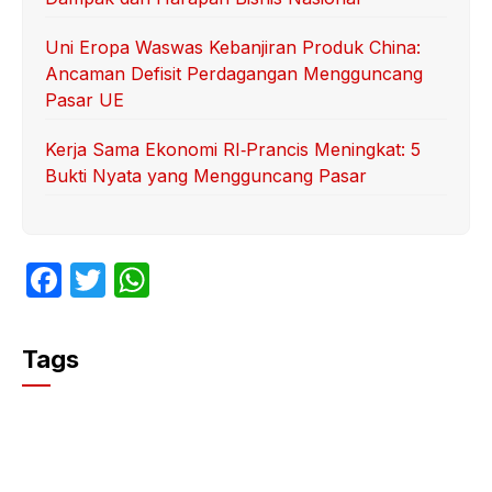
Uni Eropa Waswas Kebanjiran Produk China:
Ancaman Defisit Perdagangan Mengguncang
Pasar UE
Kerja Sama Ekonomi RI‑Prancis Meningkat: 5
Bukti Nyata yang Mengguncang Pasar
F
T
W
a
w
h
c
itt
at
Tags
e
er
s
b
A
o
p
o
p