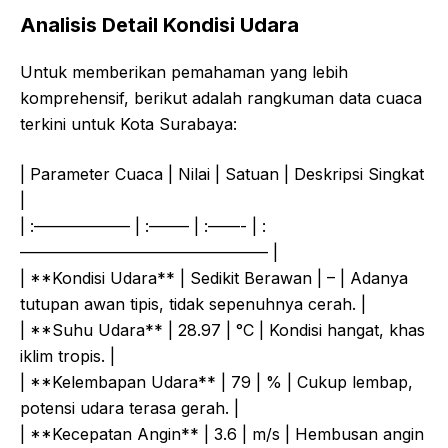
Analisis Detail Kondisi Udara
Untuk memberikan pemahaman yang lebih
komprehensif, berikut adalah rangkuman data cuaca
terkini untuk Kota Surabaya:
| Parameter Cuaca | Nilai | Satuan | Deskripsi Singkat
|
| :—————— | :——– | :——- | :
———————————————– |
| **Kondisi Udara** | Sedikit Berawan | – | Adanya
tutupan awan tipis, tidak sepenuhnya cerah. |
| **Suhu Udara** | 28.97 | °C | Kondisi hangat, khas
iklim tropis. |
| **Kelembapan Udara** | 79 | % | Cukup lembap,
potensi udara terasa gerah. |
| **Kecepatan Angin** | 3.6 | m/s | Hembusan angin