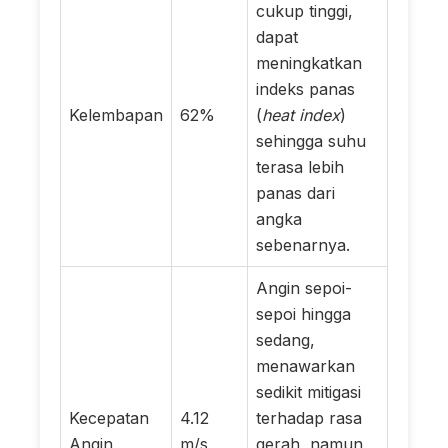
cukup tinggi,
dapat
meningkatkan
indeks panas
Kelembapan
62%
(
heat index
)
sehingga suhu
terasa lebih
panas dari
angka
sebenarnya.
Angin sepoi-
sepoi hingga
sedang,
menawarkan
sedikit mitigasi
Kecepatan
4.12
terhadap rasa
Angin
m/s
gerah, namun