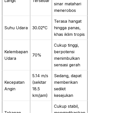
Langit
Tersebar
sinar matahari
menerobos
Terasa hangat
Suhu Udara
30.02°C
hingga panas,
khas iklim tropis
Cukup tinggi,
Kelembapan
berpotensi
70%
Udara
menimbulkan
sensasi gerah
5.14 m/s
Sedang, dapat
Kecepatan
(sekitar
memberikan
Angin
18.5
sedikit
km/jam)
kesejukan
Cukup stabil,
Tekanan
mengindikasikan