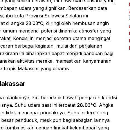
ca yang sedikit berawan, menawarkan suasana yang
bapan udara yang signifikan. Berdasarkan data
i, ibu kota Provinsi Sulawesi Selatan ini
t di angka 28.03°C, diiringi oleh hembusan angin
n umum mengenai potensi dinamika atmosfer yang
rakat. Kondisi ini menjadi sorotan utama mengingat
aran berbagai kegiatan, mulai dari perjalanan
Prakiraan ini diharapkan dapat menjadi panduan bagi
anakan aktivitas mereka, memastikan kenyamanan
a tropis Makassar yang dinamis.
 Makassar
a maritimnya, kini berada di bawah pengaruh kondisi
isnya. Suhu udara saat ini tercatat
28.03°C
. Angka
un tidak mencapai puncaknya. Suhu ini tergolong
 besar penduduk, meskipun bagi sebagian lainnya
ka dikombinasikan dengan tingkat kelembapan yang