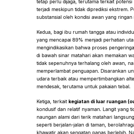
tetap perlu dijaga, terutama terkait poten
terjadi meskipun tidak diprediksi ekstrem.
substansial oleh kondisi awan yang ringan i
Kedua, bagi ibu rumah tangga atau indivi
yang mencapai 89% menjadi perhatian utam
mengindikasikan bahwa proses pengeringa
di bawah sinar matahari akan memakan wak
tidak sepenuhnya terhalang oleh awan, na
memperlambat penguapan. Disarankan untu
udara terbaik atau mempertimbangkan alt
mendesak, terutama untuk pakaian tebal.
Ketiga, terkait
kegiatan di luar ruangan (o
kondusif dan relatif nyaman. Langit yang 
naungan alami dari terik matahari langsun
seperti berjalan-jalan di taman, berolahra
khawatir akan sengatan panas berlebih. 