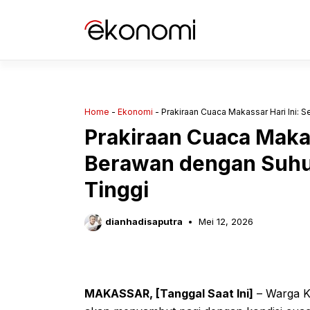
Langsung
ke
isi
Home
-
Ekonomi
-
Prakiraan Cuaca Makassar Hari Ini:
Prakiraan Cuaca Makass
Berawan dengan Suh
Tinggi
dianhadisaputra
Mei 12, 2026
MAKASSAR, [Tanggal Saat Ini]
– Warga Ko