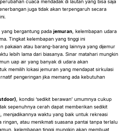
si perubahan cuaca mendadak di lautan yang bisa saja
 Penerbangan juga tidak akan terpengaruh secara
ni.
du yang bergantung pada
jemuran
, kelembapan udara
a. Tingkat kelembapan yang tinggi ini
n pakaian atau barang-barang lainnya yang dijemur
tu lebih lama dari biasanya. Sinar matahari mungkin
mun uap air yang banyak di udara akan
k memilih lokasi jemuran yang mendapat sirkulasi
ernatif pengeringan jika memang ada kebutuhan
utdoor)
, kondisi ‘sedikit berawan’ umumnya cukup
tidak sepenuhnya cerah dapat memberikan sedikit
g, menjadikannya waktu yang baik untuk rekreasi
ga ringan, atau menikmati suasana pantai tanpa terlalu
Namun, kelembapan tinggi mungkin akan membuat