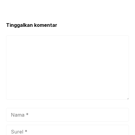
o
p
o
p
k
Tinggalkan komentar
Komentar
Nama
Surel