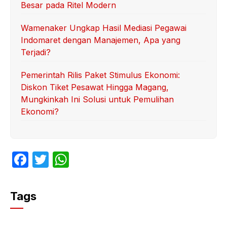
Besar pada Ritel Modern
Wamenaker Ungkap Hasil Mediasi Pegawai
Indomaret dengan Manajemen, Apa yang
Terjadi?
Pemerintah Rilis Paket Stimulus Ekonomi:
Diskon Tiket Pesawat Hingga Magang,
Mungkinkah Ini Solusi untuk Pemulihan
Ekonomi?
F
T
W
a
w
h
c
itt
at
Tags
e
er
s
b
A