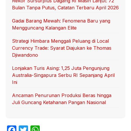
Rekor Sursurplus Dagang RI Masih Lanjut: 72
Bulan Tanpa Putus, Catatan Terbaru April 2026
Gadai Barang Mewah: Fenomena Baru yang
Mengguncang Kalangan Elite
Strategi Himbara Menggali Peluang di Local
Currency Trade: Syarat Diajukan ke Thomas
Djiwandono
Lonjakan Turis Asing: 1,25 Juta Pengunjung
Australia-Singapura Serbu RI Sepanjang April
Ini
Ancaman Penurunan Produksi Beras hingga
Juli Guncang Ketahanan Pangan Nasional
F
T
W