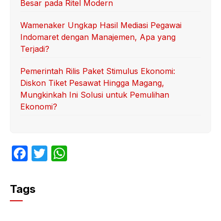
Besar pada Ritel Modern
Wamenaker Ungkap Hasil Mediasi Pegawai
Indomaret dengan Manajemen, Apa yang
Terjadi?
Pemerintah Rilis Paket Stimulus Ekonomi:
Diskon Tiket Pesawat Hingga Magang,
Mungkinkah Ini Solusi untuk Pemulihan
Ekonomi?
F
T
W
a
w
h
c
itt
at
Tags
e
er
s
b
A