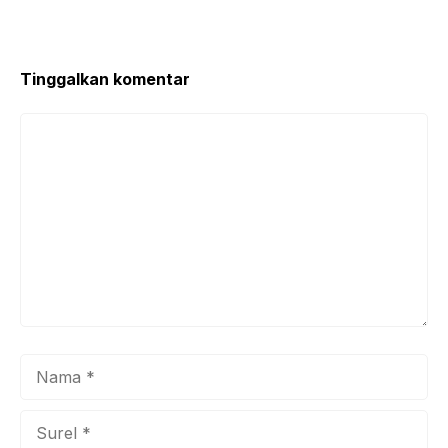
o
p
o
p
k
Tinggalkan komentar
Komentar
Nama
Surel