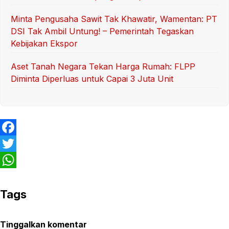
Minta Pengusaha Sawit Tak Khawatir, Wamentan: PT
DSI Tak Ambil Untung! – Pemerintah Tegaskan
Kebijakan Ekspor
Aset Tanah Negara Tekan Harga Rumah: FLPP
Diminta Diperluas untuk Capai 3 Juta Unit
F
a
T
c
w
W
e
i
h
Tags
b
t
a
Tinggalkan komentar
o
t
t