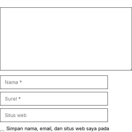
o
e
s
Komentar
k
r
A
p
p
Nama
Surel
Situs
web
Simpan nama, email, dan situs web saya pada