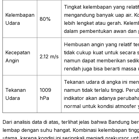
Tingkat kelembapan yang relat
Kelembapan
mengandung banyak uap air. Ko
80%
Udara
lebih lengket atau gerah. Kele
dalam pembentukan awan dan po
Hembusan angin yang relatif ten
Kecepatan
tidak cukup kuat untuk secara 
2.12 m/s
Angin
namun dapat memberikan sedik
rendah juga bisa berarti massa
Tekanan udara di angka ini menu
Tekanan
1009
namun tidak terlalu tinggi. Pe
Udara
hPa
indikator akan adanya perubaha
normal untuk kondisi atmosfer
Dari analisis data di atas, terlihat jelas bahwa Bandung 
lembap dengan suhu hangat. Kombinasi kelembapan ting
utama, karena kondisi ini seringkali menjadi prekursor u