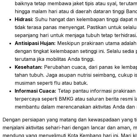
baiknya tetap membawa jaket tipis atau syal, teruta
hingga malam hari atau di daerah dataran tinggi Ban
Hidrasi:
Suhu hangat dan kelembapan tinggi dapat me
tidak terasa panas menyengat. Pastikan untuk selal
sepanjang hari untuk menjaga tubuh tetap terhidrasi.
Antisipasi Hujan:
Meskipun prakiraan utama adalah 
dengan tingkat kelembapan setinggi ini. Selalu sedia
terutama jika mobilitas Anda tinggi.
Kesehatan:
Perubahan cuaca, dari panas ke lemba
tahan tubuh. Jaga asupan nutrisi seimbang, cukup is
musiman seperti flu atau batuk.
Informasi Cuaca:
Tetap pantau informasi prakiraan
terpercaya seperti BMKG atau saluran berita resmi la
membantu dalam merencanakan aktivitas Anda dan m
Dengan persiapan yang matang dan kewaspadaan yang ti
menjalani aktivitas sehari-hari dengan lancar dan aman,
mendung yang menyelimuti Kota Kembang hari ini. Mari k