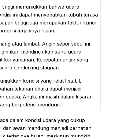
if tinggi menunjukkan bahwa udara
ndisi ini dapat menyebabkan tubuh terasa
mbapan tinggi juga merupakan faktor kunci
tensi terjadinya hujan.
ang atau lambat. Angin sepoi-sepoi ini
signifikan mendinginkan suhu udara,
it kenyamanan. Kecepatan angin yang
 udara cenderung stagnan.
njukkan kondisi yang relatif stabil,
rubahan tekanan udara dapat menjadi
n cuaca. Angka ini masih dalam kisaran
 yang berpotensi mendung.
berada dalam kondisi udara yang cukup
gi dan awan mendung menjadi perhatian
ntuk terjadinya hujan, meskipun mungkin