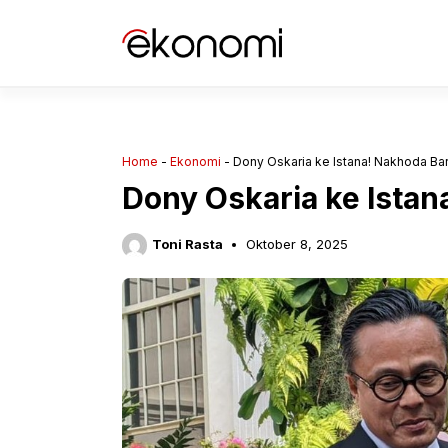
Langsung
ke
isi
Home
-
Ekonomi
-
Dony Oskaria ke Istana! Nakhoda B
Dony Oskaria ke Ista
Toni Rasta
Oktober 8, 2025