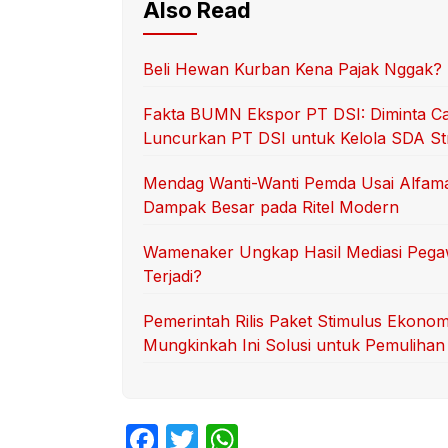
Also Read
Beli Hewan Kurban Kena Pajak Nggak? I
Fakta BUMN Ekspor PT DSI: Diminta Ca
Luncurkan PT DSI untuk Kelola SDA Str
Mendag Wanti-Wanti Pemda Usai Alfama
Dampak Besar pada Ritel Modern
Wamenaker Ungkap Hasil Mediasi Pega
Terjadi?
Pemerintah Rilis Paket Stimulus Ekono
Mungkinkah Ini Solusi untuk Pemuliha
F
T
W