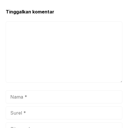
o
p
k
Tinggalkan komentar
Komentar
Nama
Surel
Situs