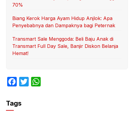
70%
Biang Kerok Harga Ayam Hidup Anjlok: Apa
Penyebabnya dan Dampaknya bagi Peternak
Transmart Sale Menggoda: Beli Baju Anak di
Transmart Full Day Sale, Banjir Diskon Belanja
Hemat!
F
T
W
a
w
h
c
itt
at
Tags
e
er
s
b
A
o
p