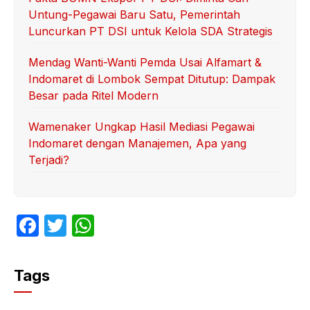
Untung-Pegawai Baru Satu, Pemerintah
Luncurkan PT DSI untuk Kelola SDA Strategis
Mendag Wanti-Wanti Pemda Usai Alfamart &
Indomaret di Lombok Sempat Ditutup: Dampak
Besar pada Ritel Modern
Wamenaker Ungkap Hasil Mediasi Pegawai
Indomaret dengan Manajemen, Apa yang
Terjadi?
F
T
W
a
w
h
c
itt
at
Tags
e
er
s