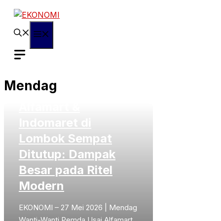
Langsung
ke
isi
Menu
Mendag Wanti-
Mendag
Wanti Pemda Usai
Alfamart &
Indomaret di
Lombok Sempat
Ditutup: Dampak
Besar pada Ritel
Modern
EKONOMI – 27 Mei 2026 | Mendag
Wanti-Wanti Pemda Usai Alfamart