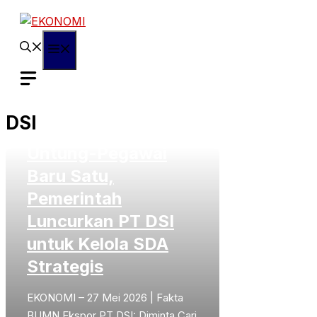
Langsung
ke
isi
Menu
Fakta BUMN Ekspor
DSI
PT DSI: Diminta Cari
Untung-Pegawai
Baru Satu,
Pemerintah
Luncurkan PT DSI
untuk Kelola SDA
Strategis
EKONOMI – 27 Mei 2026 | Fakta
BUMN Ekspor PT DSI: Diminta Cari