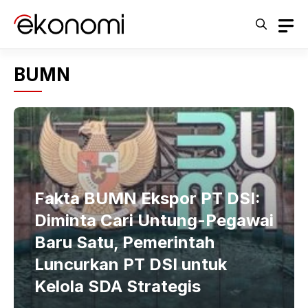
Langsung
ke
isi
BUMN
Fakta BUMN Ekspor PT DSI:
Diminta Cari Untung-Pegawai
Baru Satu, Pemerintah
Luncurkan PT DSI untuk
Kelola SDA Strategis